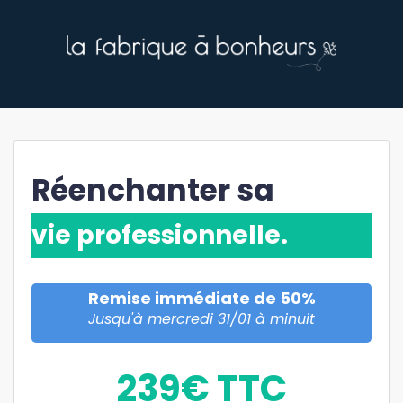
Réenchanter sa
vie professionnelle.
Remise immédiate de 50%
Jusqu'à mercredi 31/01 à minuit
239
€
TTC